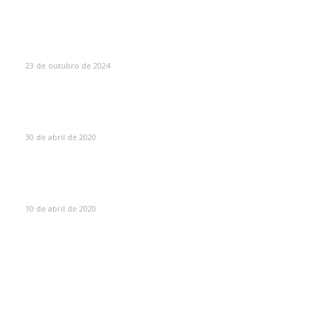
MAIS VISTOS
Como Escolher o Corrimão Ideal
23 de outubro de 2024
Máscaras de proteção para soldador – O guia
absolutamente completo sobre máscaras de solda
30 de abril de 2020
Olhos queimados por soldar sem máscara? Saiba o que
fazer!
10 de abril de 2020
CATEGORIAS
Portão Eletrônico
8
Serralheria
6