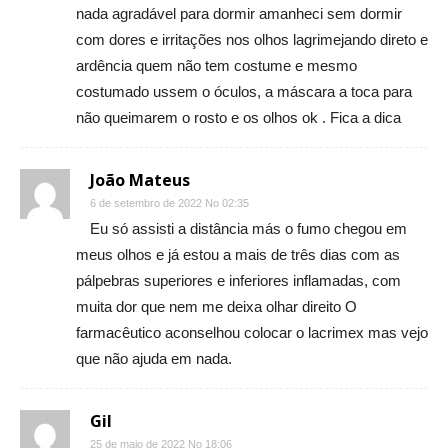
nada agradável para dormir amanheci sem dormir
com dores e irritações nos olhos lagrimejando direto e
ardência quem não tem costume e mesmo
costumado ussem o óculos, a máscara a toca para
não queimarem o rosto e os olhos ok . Fica a dica
João Mateus
6 de setembro de 2022 No 02:35
Eu só assisti a distância más o fumo chegou em
meus olhos e já estou a mais de três dias com as
pálpebras superiores e inferiores inflamadas, com
muita dor que nem me deixa olhar direito O
farmacêutico aconselhou colocar o lacrimex mas vejo
que não ajuda em nada.
Gil
25 de maio de 2022 No 18:06