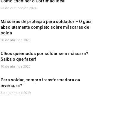
Como Escolher o Corrimão Ideal
23 de outubro de 2024
Máscaras de proteção para soldador – O guia
absolutamente completo sobre máscaras de
solda
30 de abril de 2020
Olhos queimados por soldar sem máscara?
Saiba o que fazer!
10 de abril de 2020
Para soldar, compro transformadora ou
inversora?
3 de junho de 2019