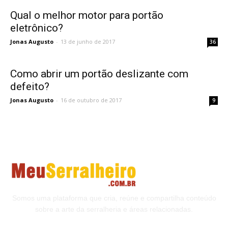
Qual o melhor motor para portão
eletrônico?
Jonas Augusto
-
13 de junho de 2017
36
Como abrir um portão deslizante com
defeito?
Jonas Augusto
-
16 de outubro de 2017
9
Somos uma plataforma que cria, reúne e compartilha conteúdo
sobre a arte da serralheria e áreas relacionadas.