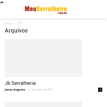
Início
2017
Arquivos
Jb Serralheria
Jonas Augusto
-
21 de maio de 2017
0