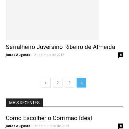
Serralheiro Juversino Ribeiro de Almeida
Jonas Augusto
-
21 de maio de 2017
0
2
3
4
MAIS RECENTES
Como Escolher o Corrimão Ideal
Jonas Augusto
-
23 de outubro de 2024
0