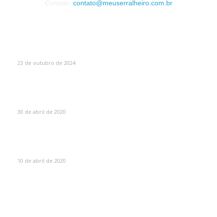
Contato:
contato@meuserralheiro.com.br
MAIS VISTOS
Como Escolher o Corrimão Ideal
23 de outubro de 2024
Máscaras de proteção para soldador – O guia
absolutamente completo sobre máscaras de solda
30 de abril de 2020
Olhos queimados por soldar sem máscara? Saiba o que
fazer!
10 de abril de 2020
CATEGORIAS
Portão Eletrônico
8
Serralheria
6