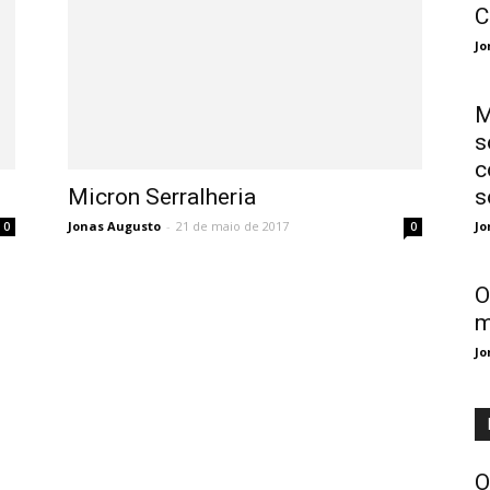
C
Jo
M
s
c
Micron Serralheria
s
Jonas Augusto
-
21 de maio de 2017
Jo
0
0
O
m
Jo
O