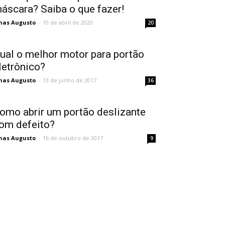
áscara? Saiba o que fazer!
nas Augusto
-
10 de abril de 2020
20
ual o melhor motor para portão
letrônico?
nas Augusto
-
13 de junho de 2017
36
omo abrir um portão deslizante
om defeito?
nas Augusto
-
16 de outubro de 2017
9