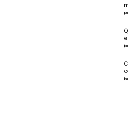
m
Jo
Q
e
Jo
C
c
Jo