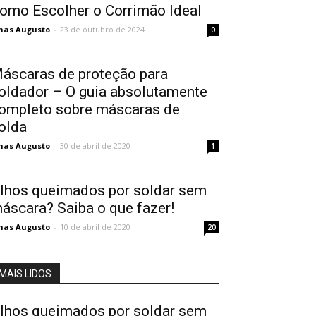
omo Escolher o Corrimão Ideal
nas Augusto
-
23 de outubro de 2024
0
áscaras de proteção para
oldador – O guia absolutamente
ompleto sobre máscaras de
olda
nas Augusto
-
30 de abril de 2020
1
lhos queimados por soldar sem
áscara? Saiba o que fazer!
nas Augusto
-
10 de abril de 2020
20
MAIS LIDOS
lhos queimados por soldar sem