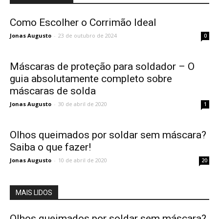
Como Escolher o Corrimão Ideal
Jonas Augusto
-
23 de outubro de 2024
0
Máscaras de proteção para soldador – O
guia absolutamente completo sobre
máscaras de solda
Jonas Augusto
-
30 de abril de 2020
1
Olhos queimados por soldar sem máscara?
Saiba o que fazer!
Jonas Augusto
-
10 de abril de 2020
20
MAIS LIDOS
Olhos queimados por soldar sem máscara?