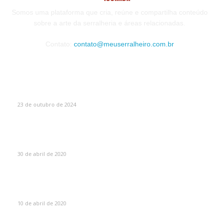
Somos uma plataforma que cria, reúne e compartilha conteúdo
sobre a arte da serralheria e áreas relacionadas.
Contato:
contato@meuserralheiro.com.br
MAIS VISTOS
Como Escolher o Corrimão Ideal
23 de outubro de 2024
Máscaras de proteção para soldador – O guia
absolutamente completo sobre máscaras de solda
30 de abril de 2020
Olhos queimados por soldar sem máscara? Saiba o que
fazer!
10 de abril de 2020
CATEGORIAS