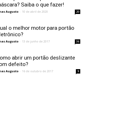
áscara? Saiba o que fazer!
nas Augusto
-
10 de abril de 2020
20
ual o melhor motor para portão
letrônico?
nas Augusto
-
13 de junho de 2017
36
omo abrir um portão deslizante
om defeito?
nas Augusto
-
16 de outubro de 2017
9