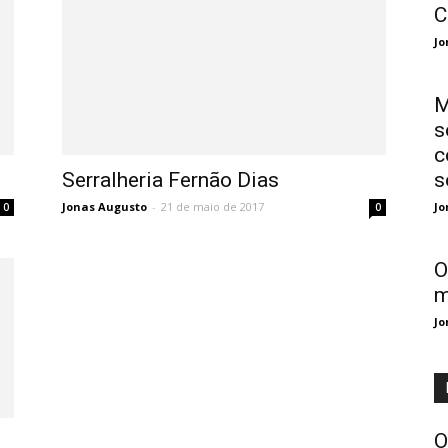
C
Jo
M
s
c
Serralheria Fernão Dias
s
Jonas Augusto
-
21 de maio de 2017
Jo
0
0
O
m
Jo
O