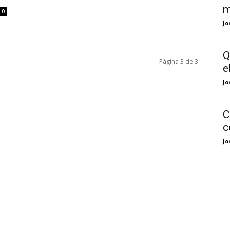
m
0
Jo
Q
Página 3 de 3
e
Jo
C
c
Jo