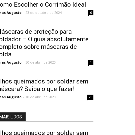
omo Escolher o Corrimão Ideal
nas Augusto
-
23 de outubro de 2024
0
áscaras de proteção para
oldador – O guia absolutamente
ompleto sobre máscaras de
olda
nas Augusto
-
30 de abril de 2020
1
lhos queimados por soldar sem
áscara? Saiba o que fazer!
nas Augusto
-
10 de abril de 2020
20
MAIS LIDOS
lhos queimados por soldar sem