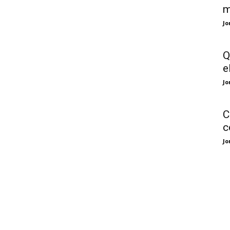
m
Jo
Q
e
Jo
C
c
Jo