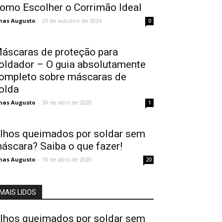
omo Escolher o Corrimão Ideal
nas Augusto
-
23 de outubro de 2024
0
áscaras de proteção para
oldador – O guia absolutamente
ompleto sobre máscaras de
olda
nas Augusto
-
30 de abril de 2020
1
lhos queimados por soldar sem
áscara? Saiba o que fazer!
nas Augusto
-
10 de abril de 2020
20
MAIS LIDOS
lhos queimados por soldar sem