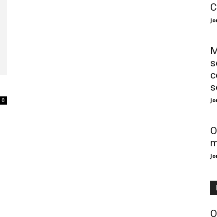
C
Jo
M
s
c
s
Jo
0
O
m
Jo
O