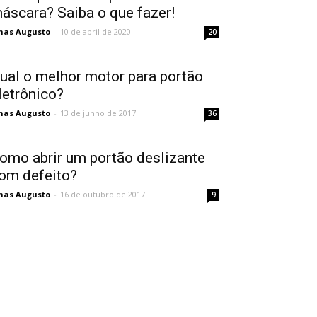
áscara? Saiba o que fazer!
nas Augusto
-
10 de abril de 2020
20
ual o melhor motor para portão
letrônico?
nas Augusto
-
13 de junho de 2017
36
omo abrir um portão deslizante
om defeito?
nas Augusto
-
16 de outubro de 2017
9