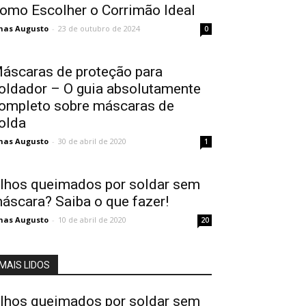
omo Escolher o Corrimão Ideal
nas Augusto
-
23 de outubro de 2024
0
áscaras de proteção para
oldador – O guia absolutamente
ompleto sobre máscaras de
olda
nas Augusto
-
30 de abril de 2020
1
lhos queimados por soldar sem
áscara? Saiba o que fazer!
nas Augusto
-
10 de abril de 2020
20
MAIS LIDOS
lhos queimados por soldar sem