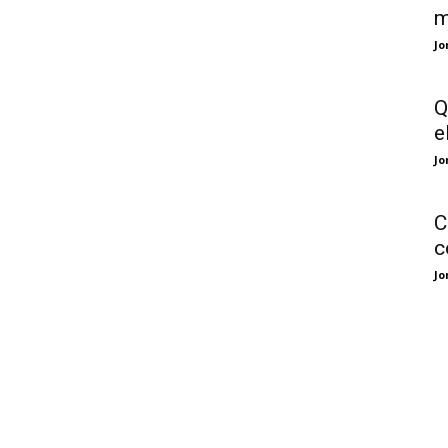
m
Jo
Q
e
Jo
C
c
Jo