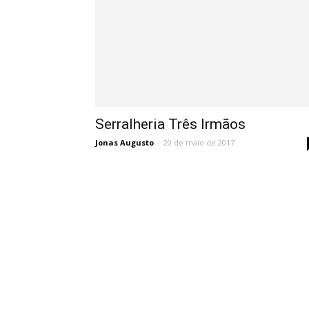
Serralheria Três Irmãos
Jonas Augusto
-
20 de maio de 2017