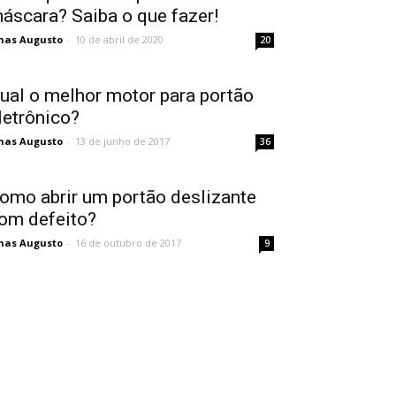
áscara? Saiba o que fazer!
nas Augusto
-
10 de abril de 2020
20
ual o melhor motor para portão
letrônico?
nas Augusto
-
13 de junho de 2017
36
omo abrir um portão deslizante
om defeito?
nas Augusto
-
16 de outubro de 2017
9