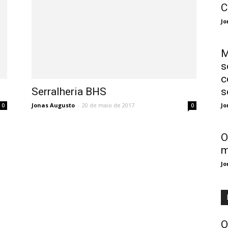
C
Jo
M
s
c
Serralheria BHS
s
Jonas Augusto
-
20 de maio de 2017
Jo
0
0
O
m
Jo
O