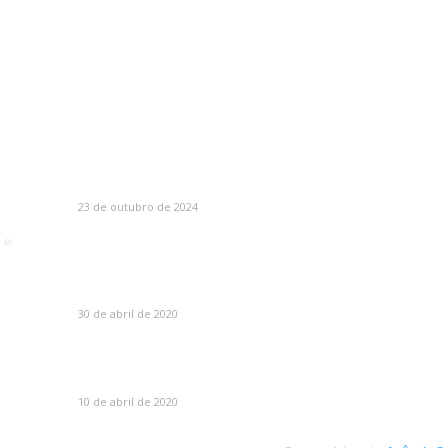
MAIS VISTOS
C
Como Escolher o Corrimão Ideal
23 de outubro de 2024
 e
Máscaras de proteção para soldador – O guia
absolutamente completo sobre máscaras de
solda
30 de abril de 2020
Olhos queimados por soldar sem máscara?
Saiba o que fazer!
10 de abril de 2020