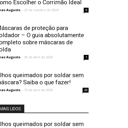
omo Escolher o Corrimão Ideal
nas Augusto
-
23 de outubro de 2024
0
áscaras de proteção para
oldador – O guia absolutamente
ompleto sobre máscaras de
olda
nas Augusto
-
30 de abril de 2020
1
lhos queimados por soldar sem
áscara? Saiba o que fazer!
nas Augusto
-
10 de abril de 2020
20
MAIS LIDOS
lhos queimados por soldar sem