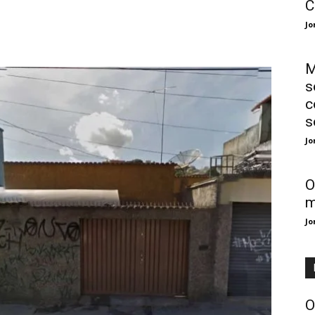
C
Jo
M
s
c
s
Jo
O
m
Jo
O