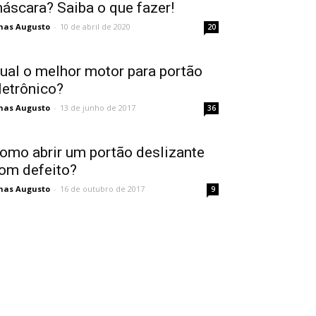
áscara? Saiba o que fazer!
nas Augusto
-
10 de abril de 2020
20
ual o melhor motor para portão
letrônico?
nas Augusto
-
13 de junho de 2017
36
omo abrir um portão deslizante
om defeito?
nas Augusto
-
16 de outubro de 2017
9