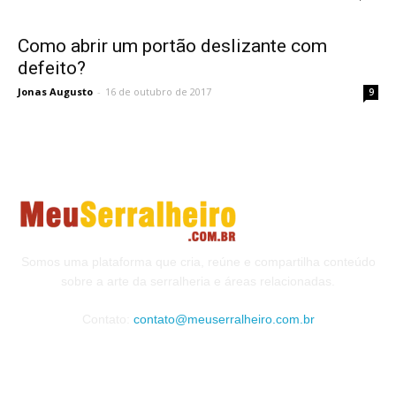
Como abrir um portão deslizante com
defeito?
Jonas Augusto
-
16 de outubro de 2017
9
Somos uma plataforma que cria, reúne e compartilha conteúdo
sobre a arte da serralheria e áreas relacionadas.
Contato:
contato@meuserralheiro.com.br
MAIS VISTOS