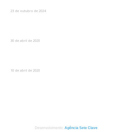
Como Escolher o Corrimão Ideal
23 de outubro de 2024
Máscaras de proteção para soldador – O guia
absolutamente completo sobre máscaras de solda
30 de abril de 2020
Olhos queimados por soldar sem máscara? Saiba o que
fazer!
10 de abril de 2020
CATEGORIAS
Portão Eletrônico
8
Serralheria
6
Desenvolvimento:
Agência Sete Clave