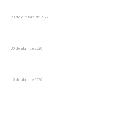
Como Escolher o Corrimão Ideal
23 de outubro de 2024
Máscaras de proteção para soldador – O guia
absolutamente completo sobre máscaras de solda
30 de abril de 2020
Olhos queimados por soldar sem máscara? Saiba o que
fazer!
10 de abril de 2020
CATEGORIAS
Portão Eletrônico
8
Serralheria
6