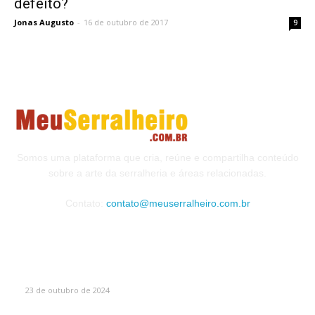
defeito?
Jonas Augusto
-
16 de outubro de 2017
9
Somos uma plataforma que cria, reúne e compartilha conteúdo
sobre a arte da serralheria e áreas relacionadas.
Contato:
contato@meuserralheiro.com.br
MAIS VISTOS
Como Escolher o Corrimão Ideal
23 de outubro de 2024