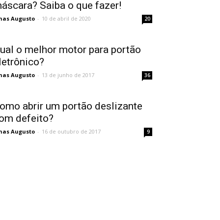
áscara? Saiba o que fazer!
nas Augusto
-
10 de abril de 2020
20
ual o melhor motor para portão
letrônico?
nas Augusto
-
13 de junho de 2017
36
omo abrir um portão deslizante
om defeito?
nas Augusto
-
16 de outubro de 2017
9