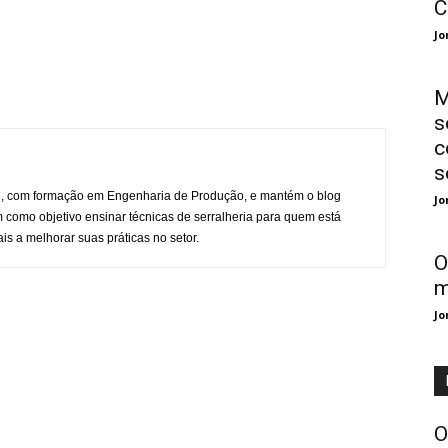
C
Jo
M
s
c
s
l, com formação em Engenharia de Produção, e mantém o blog
Jo
 como objetivo ensinar técnicas de serralheria para quem está
is a melhorar suas práticas no setor.
O
m
Jo
O