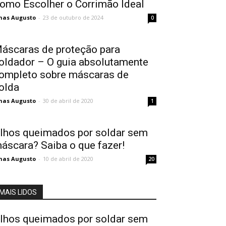
omo Escolher o Corrimão Ideal
nas Augusto
-
23 de outubro de 2024
0
áscaras de proteção para
oldador – O guia absolutamente
ompleto sobre máscaras de
olda
nas Augusto
-
30 de abril de 2020
1
lhos queimados por soldar sem
áscara? Saiba o que fazer!
nas Augusto
-
10 de abril de 2020
20
MAIS LIDOS
lhos queimados por soldar sem