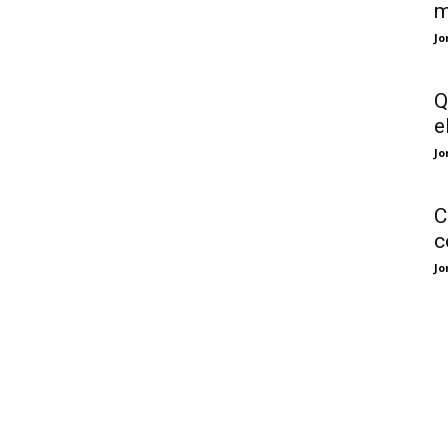
m
Jo
Q
e
Jo
C
c
Jo