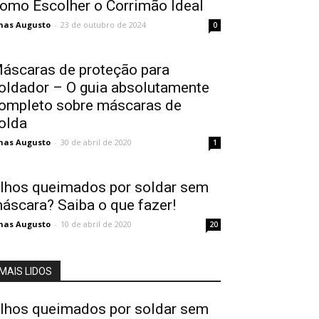
omo Escolher o Corrimão Ideal
nas Augusto
-
23 de outubro de 2024
0
áscaras de proteção para
oldador – O guia absolutamente
ompleto sobre máscaras de
olda
nas Augusto
-
30 de abril de 2020
1
lhos queimados por soldar sem
áscara? Saiba o que fazer!
nas Augusto
-
10 de abril de 2020
20
MAIS LIDOS
lhos queimados por soldar sem