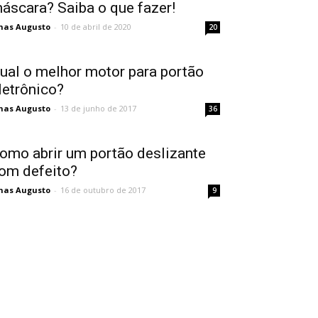
áscara? Saiba o que fazer!
nas Augusto
-
10 de abril de 2020
20
ual o melhor motor para portão
letrônico?
nas Augusto
-
13 de junho de 2017
36
omo abrir um portão deslizante
om defeito?
nas Augusto
-
16 de outubro de 2017
9