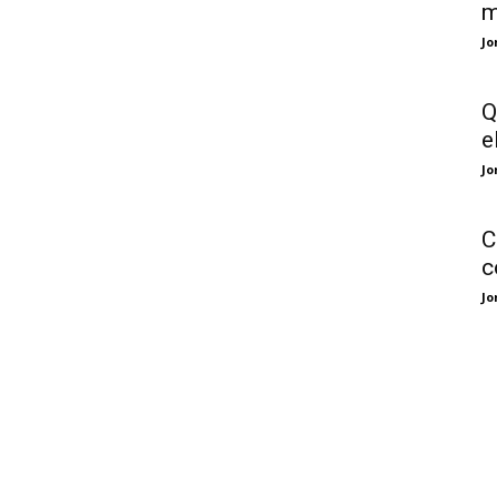
m
Jo
Q
e
Jo
C
c
Jo