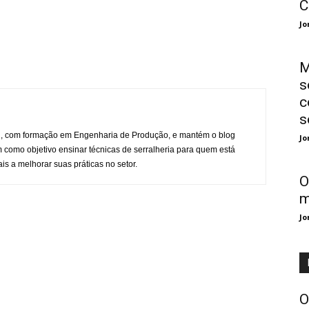
C
Jo
M
s
c
s
l, com formação em Engenharia de Produção, e mantém o blog
Jo
 como objetivo ensinar técnicas de serralheria para quem está
is a melhorar suas práticas no setor.
O
m
Jo
O