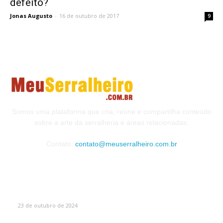
defeito?
Jonas Augusto
-
16 de outubro de 2017
9
Somos uma plataforma que cria, reúne e compartilha conteúdo
sobre a arte da serralheria e áreas relacionadas.
Contato:
contato@meuserralheiro.com.br
MAIS VISTOS
Como Escolher o Corrimão Ideal
23 de outubro de 2024