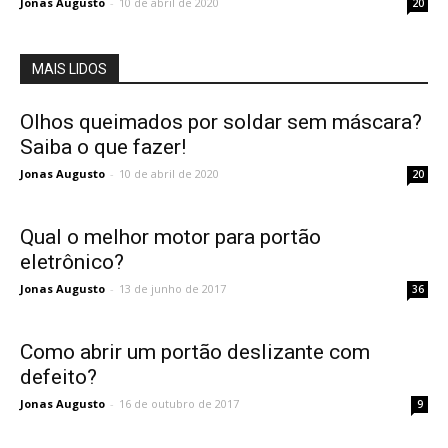
Jonas Augusto
-
10 de abril de 2020
20
MAIS LIDOS
Olhos queimados por soldar sem máscara?
Saiba o que fazer!
Jonas Augusto
-
10 de abril de 2020
20
Qual o melhor motor para portão
eletrônico?
Jonas Augusto
-
13 de junho de 2017
36
Como abrir um portão deslizante com
defeito?
Jonas Augusto
-
16 de outubro de 2017
9