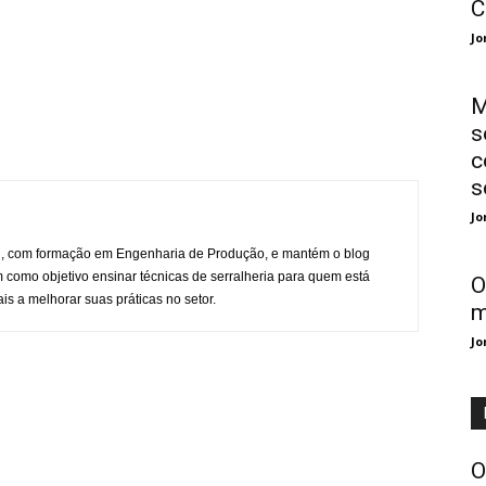
C
Jo
M
s
c
s
Jo
l, com formação em Engenharia de Produção, e mantém o blog
 como objetivo ensinar técnicas de serralheria para quem está
O
is a melhorar suas práticas no setor.
m
Jo
O