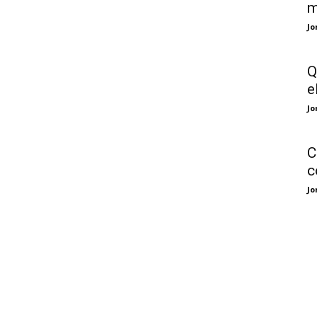
m
Jo
Q
e
Jo
C
c
Jo