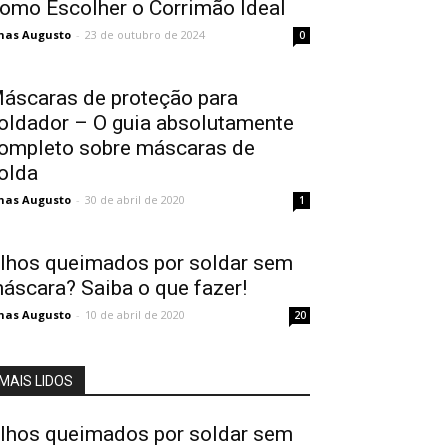
omo Escolher o Corrimão Ideal
nas Augusto
-
23 de outubro de 2024
0
áscaras de proteção para
oldador – O guia absolutamente
ompleto sobre máscaras de
olda
nas Augusto
-
30 de abril de 2020
1
lhos queimados por soldar sem
áscara? Saiba o que fazer!
nas Augusto
-
10 de abril de 2020
20
MAIS LIDOS
lhos queimados por soldar sem