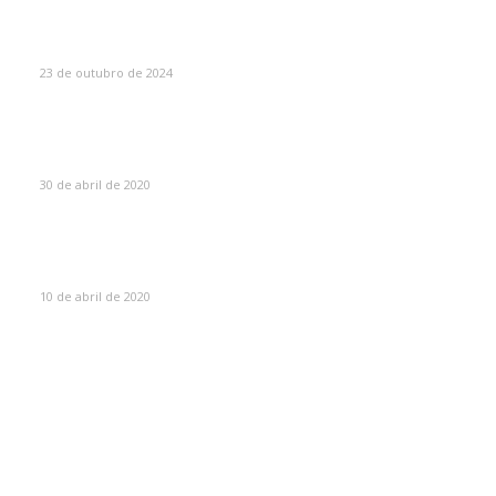
Como Escolher o Corrimão Ideal
23 de outubro de 2024
Máscaras de proteção para soldador – O guia
absolutamente completo sobre máscaras de solda
30 de abril de 2020
Olhos queimados por soldar sem máscara? Saiba o que
fazer!
10 de abril de 2020
CATEGORIAS
Portão Eletrônico
8
Serralheria
6