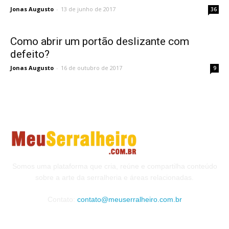
Jonas Augusto
-
13 de junho de 2017
36
Como abrir um portão deslizante com
defeito?
Jonas Augusto
-
16 de outubro de 2017
9
Somos uma plataforma que cria, reúne e compartilha conteúdo
sobre a arte da serralheria e áreas relacionadas.
Contato:
contato@meuserralheiro.com.br
MAIS VISTOS