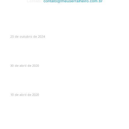
Contato:
contato@meuserralheiro.com.br
MAIS VISTOS
Como Escolher o Corrimão Ideal
23 de outubro de 2024
Máscaras de proteção para soldador – O guia
absolutamente completo sobre máscaras de solda
30 de abril de 2020
Olhos queimados por soldar sem máscara? Saiba o que
fazer!
10 de abril de 2020
CATEGORIAS
Portão Eletrônico
8
Serralheria
6