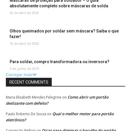
Máscaras de proteção para soldador – O guia
absolutamente completo sobre máscaras de solda
30 de abril de 2020
Olhos queimados por soldar sem máscara? Saiba o que
fazer!
10 de abril de 2020
Para soldar, compro transformadora ou inversora?
3 de junho de 2019
Carregar mais
RECENT COMMENTS
Como abrir um portão
Maria Elisabeth Mendes Pelegrine
on
deslizante com defeito?
Qual o melhor motor para portão
Paulo Roberto De Souza
on
eletrônico?
Dicas para diminuir o barulho do portão
Conceição Belloni
on